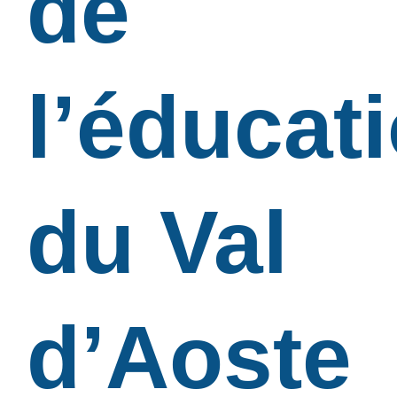
de
l’éducat
du Val
d’Aoste