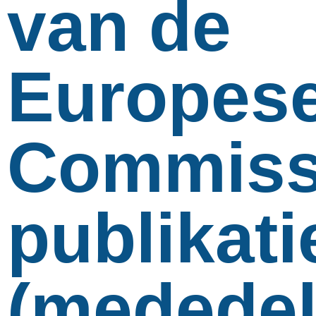
van de
Europes
Commiss
publikati
(mededel