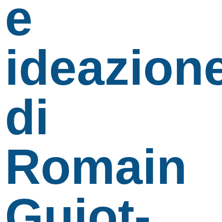
e
ideazion
di
Romain
Guiot-