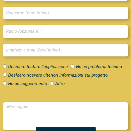
m
C
e
o
g
R
n
u
o
o
E
m
l
-
e
o
m
O
Desidero testare l'applicazione
Ho un problema tecnico
a
g
Desidero ricevere ulteriori informazioni sul progetto.
i
g
Ho un suggerimento
Altro
l
e
M
t
e
t
s
o
s
a