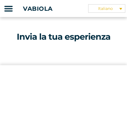
Skip
VABIOLA
Italiano
to
Il nostro progetto
La guida didattica
I nostri partner
content
Invia la tua esperienza