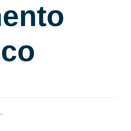
mento
ico
→