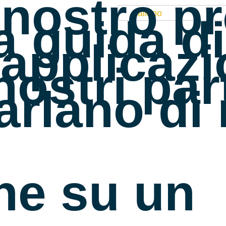
l nostro p
Italiano
a guida di
’applicaz
 nostri pa
arlano di 
ne su un