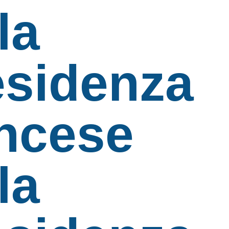
la
esidenza
ancese
la