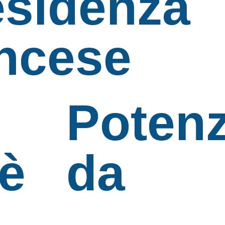
esidenza
ancese
Potenz
 è
da