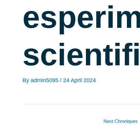
esperi
scientif
By
admin5095
/
24 April 2024
Next Chroniques