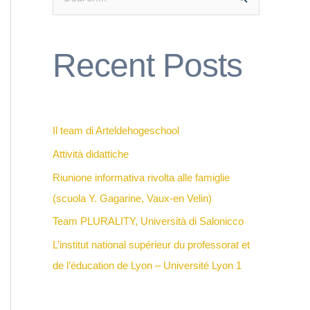
S
e
a
Recent Posts
r
c
h
f
Il team di Arteldehogeschool
o
Attività didattiche
r
Riunione informativa rivolta alle famiglie
:
(scuola Y. Gagarine, Vaux-en Velin)
Team PLURALITY, Università di Salonicco
L’institut national supérieur du professorat et
de l’éducation de Lyon – Université Lyon 1