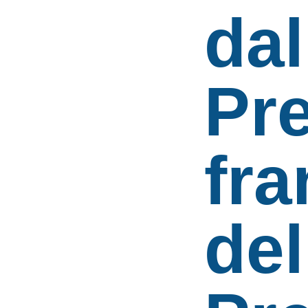
dal
Pr
fr
del