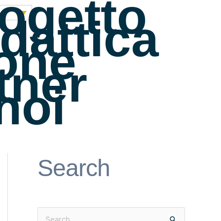
rogetto
dattica
ione
rtner
noi
Search