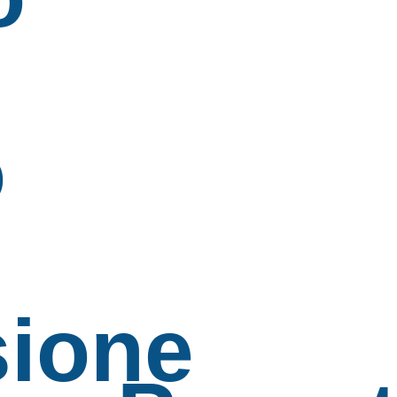
o
ione