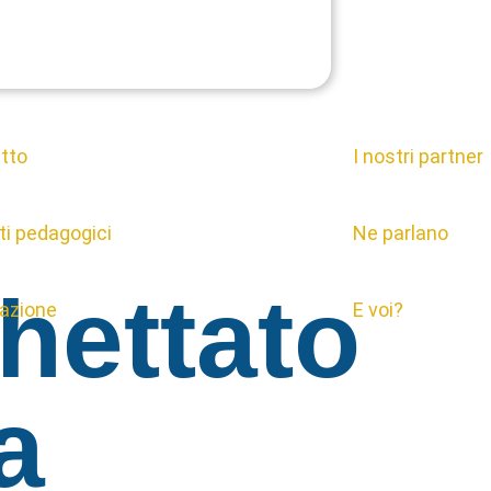
etto
I nostri partner
ti pedagogici
Ne parlano
hettato
cazione
E voi?
a