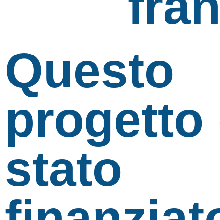
fra
Questo
progetto
stato
finanziat