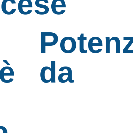
ncese
Potenz
 è
da
o