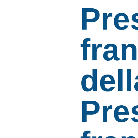
Pre
fra
dell
Pre