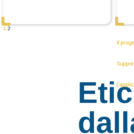
1
2
Il prog
Suppor
Etic
L’appli
dall