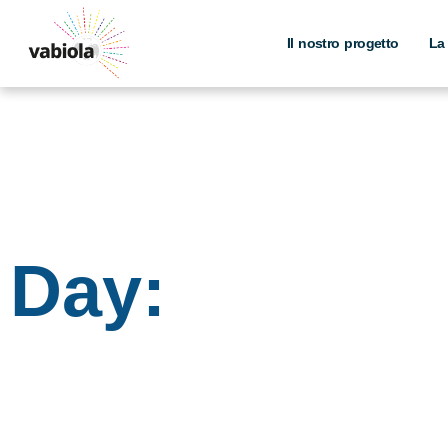
Skip
to
Il nostro progetto
La
content
Day: