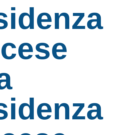
sidenza
ncese
a
sidenza