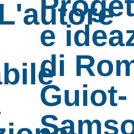
Proget
L'autore
e idea
di Ro
bile
Guiot-
a
Sams
zione