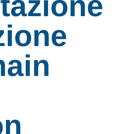
tazione
zione
main
on