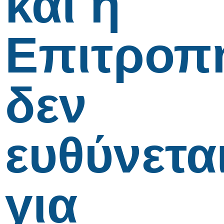
και η
Επιτροπ
δεν
ευθύνετα
για