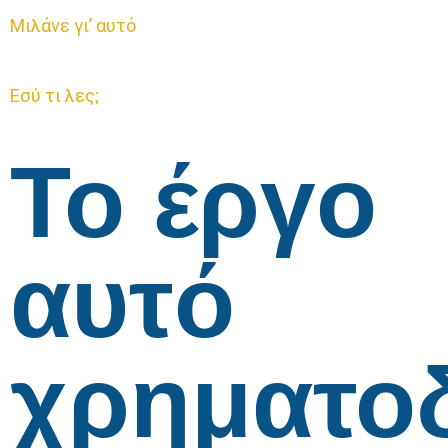
Μιλάνε γι’ αυτό
Εσύ τι λες;
Το έργο
αυτό
χρηματο