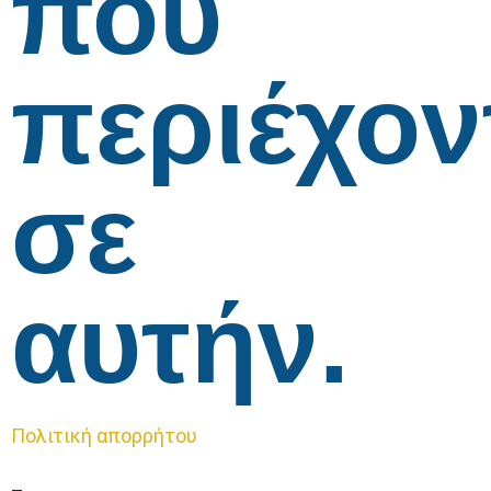
που
περιέχον
σε
αυτήν.
Πολιτική απορρήτου
–