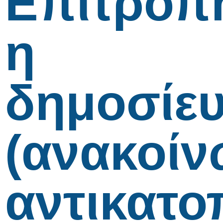
Επιτροπ
η
δημοσίε
(ανακοίν
αντικατο