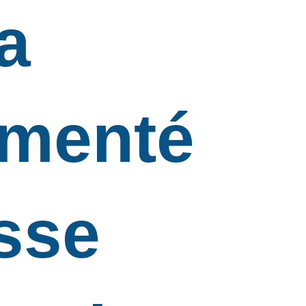
a
imenté
sse