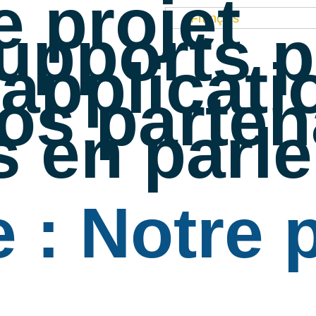
e projet
Français
upports 
’applicati
os parten
ls en parl
 : Notre p