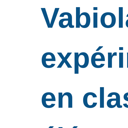
Vabiol
expér
en cla