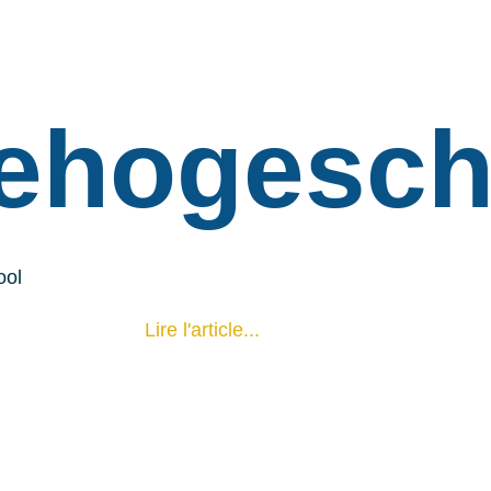
dehogesch
ool
Lire l'article...