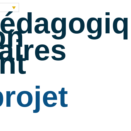
pédagogi
on
aires
ent
rojet