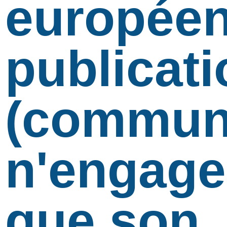
européen
publicati
(communi
n'engage
que son